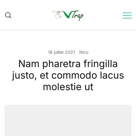
Skip
to
content
pièges à frelons sélectifs
VVTrap
18 juillet 2021
Nico
Nam pharetra fringilla
justo, et commodo lacus
molestie ut