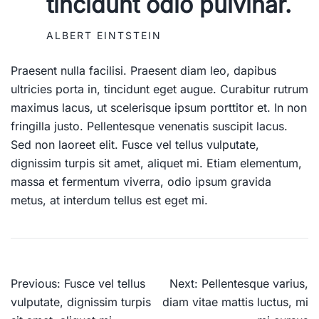
tincidunt odio pulvinar.
ALBERT EINTSTEIN
Praesent nulla facilisi. Praesent diam leo, dapibus
ultricies porta in, tincidunt eget augue. Curabitur rutrum
maximus lacus, ut scelerisque ipsum porttitor et. In non
fringilla justo. Pellentesque venenatis suscipit lacus.
Sed non laoreet elit. Fusce vel tellus vulputate,
dignissim turpis sit amet, aliquet mi. Etiam elementum,
massa et fermentum viverra, odio ipsum gravida
metus, at interdum tellus est eget mi.
Navigation
Previous:
Fusce vel tellus
Next:
Pellentesque varius,
de
vulputate, dignissim turpis
diam vitae mattis luctus, mi