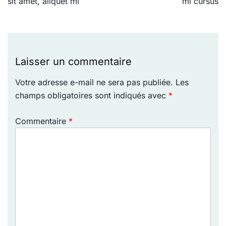
l’article
sit amet, aliquet mi
mi cursus
Laisser un commentaire
Votre adresse e-mail ne sera pas publiée.
Les
champs obligatoires sont indiqués avec
*
Commentaire
*