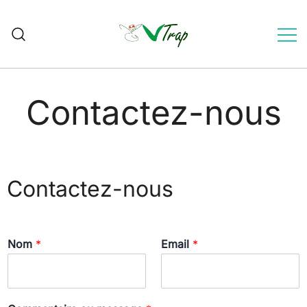
pièges à frelons sélectifs
VVTrap
Contactez-nous
Contactez-nous
Nom
*
Email
*